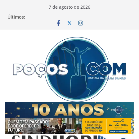
Pular
7 de agosto de 2026
para
Últimos:
o
conteúdo