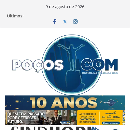
Pular
9 de agosto de 2026
para
Últimos:
o
conteúdo