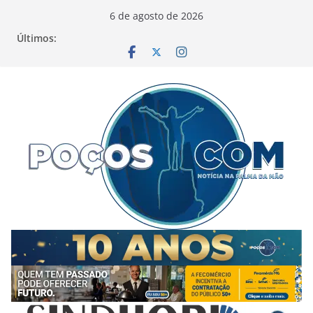
Pular
6 de agosto de 2026
para
Últimos:
o
conteúdo