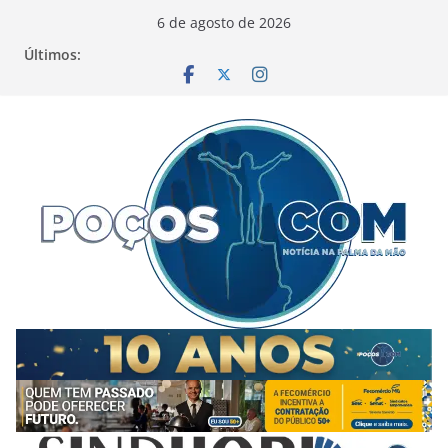
Pular
6 de agosto de 2026
para
Últimos:
o
conteúdo