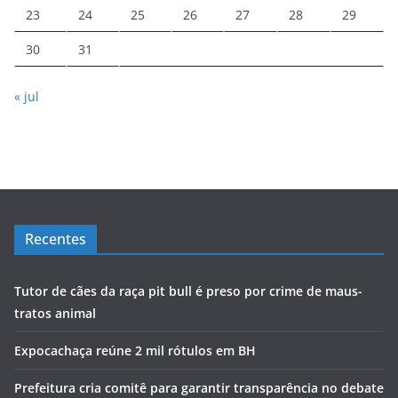
23
24
25
26
27
28
29
30
31
« jul
Recentes
Tutor de cães da raça pit bull é preso por crime de maus-
tratos animal
Expocachaça reúne 2 mil rótulos em BH
Prefeitura cria comitê para garantir transparência no debate