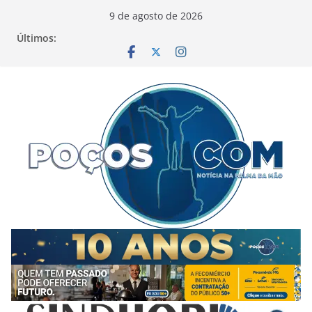
Pular
9 de agosto de 2026
para
Últimos:
o
conteúdo