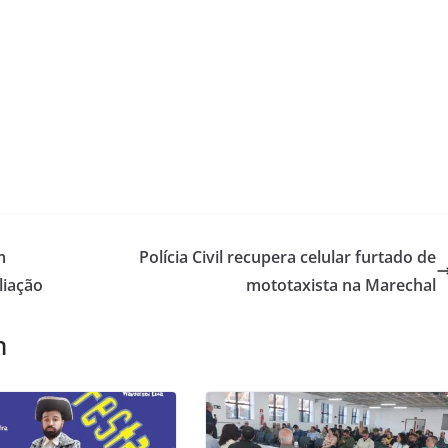
m
Polícia Civil recupera celular furtado de
liação
mototaxista na Marechal
m