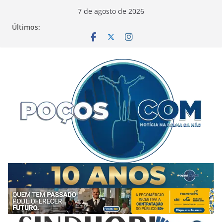
Pular
7 de agosto de 2026
para
Últimos:
o
conteúdo