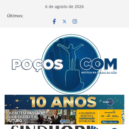
Pular
6 de agosto de 2026
para
Últimos:
o
conteúdo