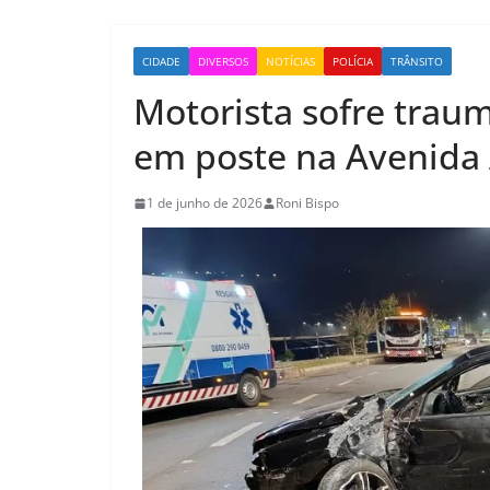
CIDADE
DIVERSOS
NOTÍCIAS
POLÍCIA
TRÂNSITO
Motorista sofre trau
em poste na Avenida
1 de junho de 2026
Roni Bispo