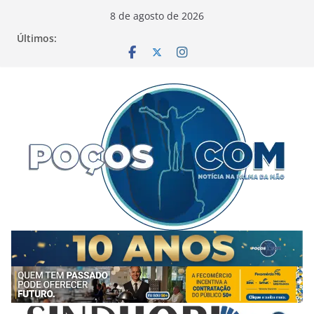
Pular
8 de agosto de 2026
para
Últimos:
o
conteúdo