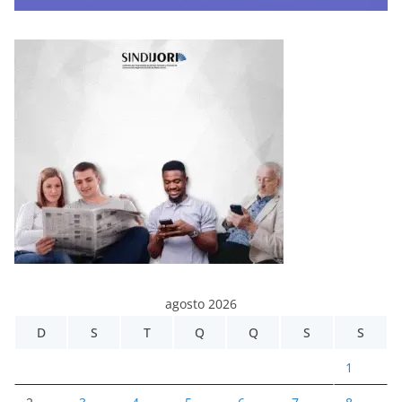
agosto 2026
D
S
T
Q
Q
S
S
1