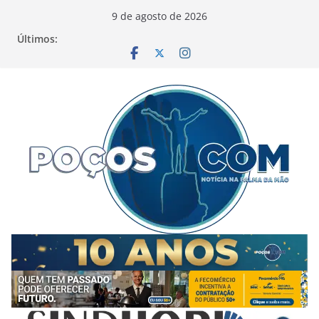
Pular
9 de agosto de 2026
para
Últimos:
o
conteúdo