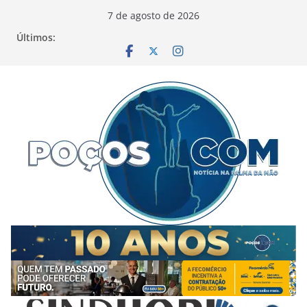
Pular
7 de agosto de 2026
para
Últimos:
o
conteúdo