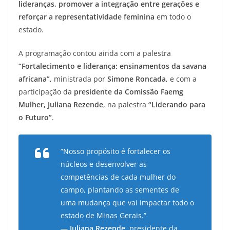
lideranças, promover a integração entre gerações e
reforçar a representatividade feminina
em todo o
estado.
A programação contou ainda com a palestra
“Fortalecimento e liderança: ensinamentos da savana
africana”
, ministrada por
Simone Roncada
, e com a
participação da
presidente da Comissão Faemg
Mulher, Juliana Rezende
, na palestra
“Liderando para
o Futuro”
.
“Nosso propósito é fortalecer os
núcleos e desenvolver as
competências de cada mulher do
campo, plantando as sementes de
uma mudança que vai impactar todo o
estado de Minas Gerais.”
—
Juliana Rezende
, presidente da