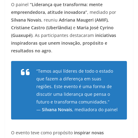
O painel
“Liderança que transforma: mente
empreendedora, atitude inovadora”
, mediado por
Silvana Novais
, reuniu
Adriana Maugeri (AMIF),
Cristiane Castro (Uberlândia)
e
Maria José Cyrino
(Guaxupé)
. As participantes destacaram
iniciativas
inspiradoras que unem inovação, propósito e
resultados no agro
.
“Temos aqui líderes de todo o estado
que fazem a diferença em suas
regiões. Este evento é uma forma de
discutir uma liderança que pensa o
futuro e transforma comunidades.”
—
Silvana Novais
, mediadora do painel
O evento teve como propósito
inspirar novas