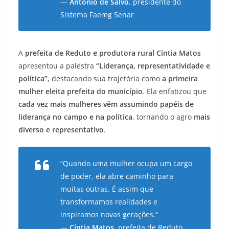
—
Antônio de Salvo
, presidente do
Sistema Faemg Senar
A
prefeita de Reduto e produtora rural Cíntia Matos
apresentou a palestra
“Liderança, representatividade e
política”
, destacando sua trajetória como
a primeira
mulher eleita prefeita do município
. Ela enfatizou que
cada vez mais mulheres vêm assumindo papéis de
liderança no campo e na política
, tornando o agro
mais
diverso e representativo
.
“Quando uma mulher ocupa um cargo
de poder, ela abre caminho para
muitas outras. É assim que
transformamos realidades e
inspiramos novas gerações.”
—
Cíntia Matos
, prefeita de Reduto