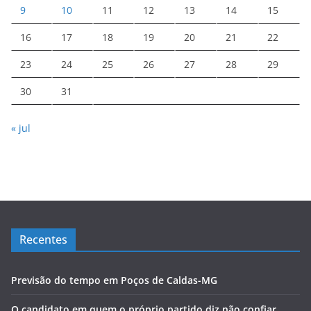
9
10
11
12
13
14
15
16
17
18
19
20
21
22
23
24
25
26
27
28
29
30
31
« jul
Recentes
Previsão do tempo em Poços de Caldas-MG
O candidato em quem o próprio partido diz não confiar