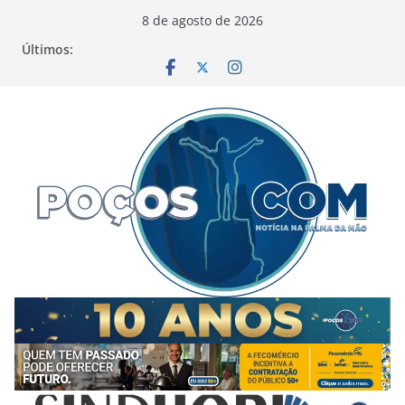
Pular
8 de agosto de 2026
para
Últimos:
o
conteúdo