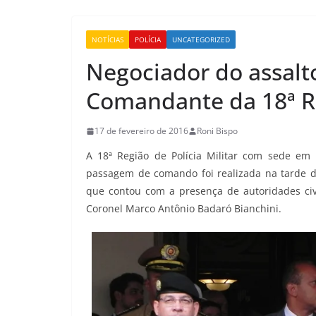
NOTÍCIAS
POLÍCIA
UNCATEGORIZED
Negociador do assalt
Comandante da 18ª 
17 de fevereiro de 2016
Roni Bispo
A 18ª Região de Polícia Militar com sede e
passagem de comando foi realizada na tarde des
que contou com a presença de autoridades civi
Coronel Marco Antônio Badaró Bianchini.