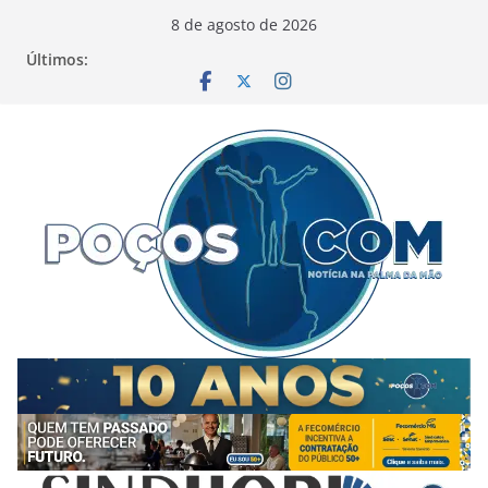
Pular
8 de agosto de 2026
para
Últimos:
o
conteúdo