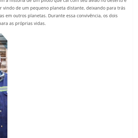
am a história de um piloto que cai com seu avião no deserto e
 ter vindo de um pequeno planeta distante, deixando para trás
as em outros planetas. Durante essa convivência, os dois
ara as próprias vidas.