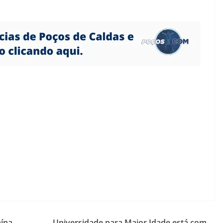
aína
Universidade para Maior Idade está com