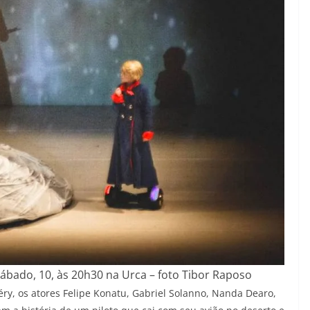
ábado, 10, às 20h30 na Urca – foto Tibor Raposo
ry, os atores Felipe Konatu, Gabriel Solanno, Nanda Dearo,