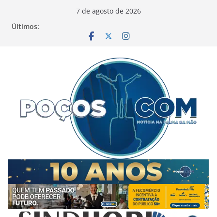
Pular
7 de agosto de 2026
para
Últimos:
o
conteúdo