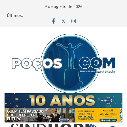
Pular
9 de agosto de 2026
para
Últimos:
o
conteúdo