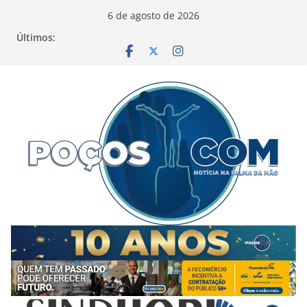
Pular
6 de agosto de 2026
para
Últimos:
o
conteúdo