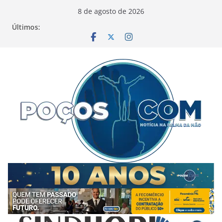
Pular
8 de agosto de 2026
para
Últimos:
o
conteúdo