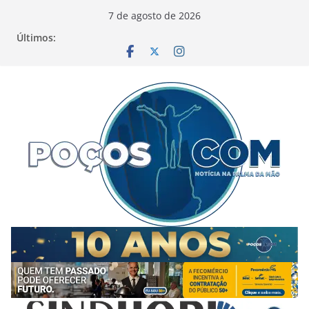
Pular
7 de agosto de 2026
para
Últimos:
o
conteúdo