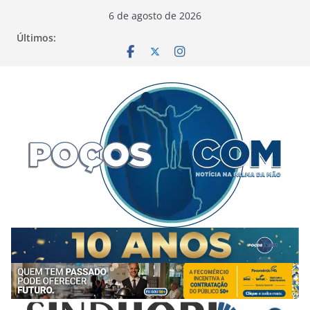
Pular
6 de agosto de 2026
para
Últimos:
o
conteúdo