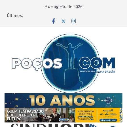
Pular
9 de agosto de 2026
para
Últimos:
o
conteúdo