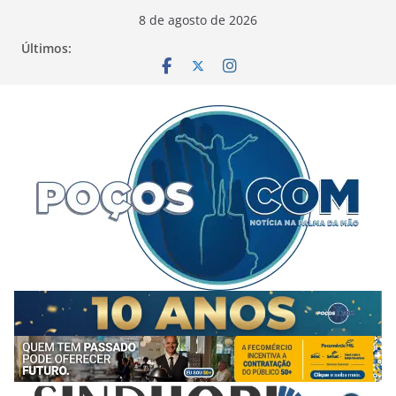
Pular
8 de agosto de 2026
para
Últimos:
o
conteúdo