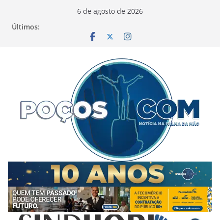
Pular
6 de agosto de 2026
para
Últimos:
o
conteúdo