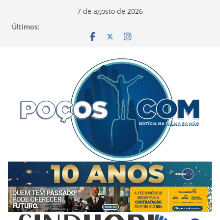
Pular
7 de agosto de 2026
para
Últimos:
o
conteúdo