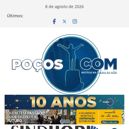
Pular
8 de agosto de 2026
para
Últimos:
o
conteúdo