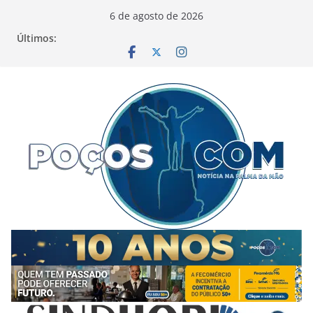
Pular
6 de agosto de 2026
para
Últimos:
o
conteúdo