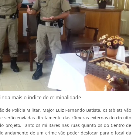
ainda mais o índice de criminalidade
de Polícia Militar, Major Luiz Fernando Batista, os tablets vão
e serão enviadas diretamente das câmeras externas do circuito
o projeto. Tanto os militares nas ruas quanto os do Centro de
do andamento de um crime vão poder deslocar para o local da