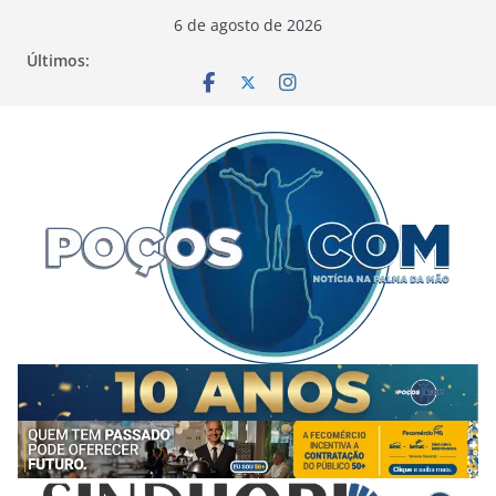
Pular
6 de agosto de 2026
para
Últimos:
o
conteúdo