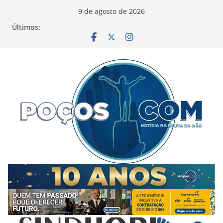
Pular
9 de agosto de 2026
para
Últimos:
o
conteúdo