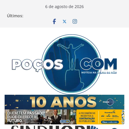
Pular
6 de agosto de 2026
para
Últimos:
o
conteúdo