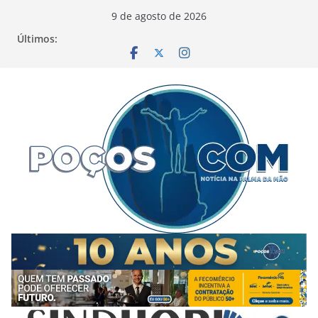
Pular
9 de agosto de 2026
para
Últimos:
o
conteúdo