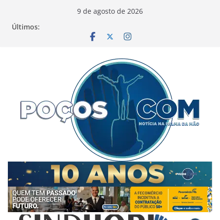
Pular
9 de agosto de 2026
para
Últimos:
o
conteúdo