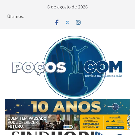
Pular
6 de agosto de 2026
para
Últimos:
o
conteúdo