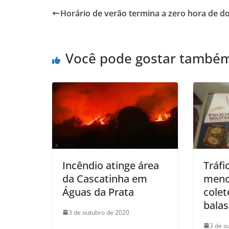
Horário de verão termina a zero hora de 
Você pode gostar també
Incêndio atinge área
Tráfi
da Cascatinha em
meno
Águas da Prata
colet
balas
3 de outubro de 2020
3 de o