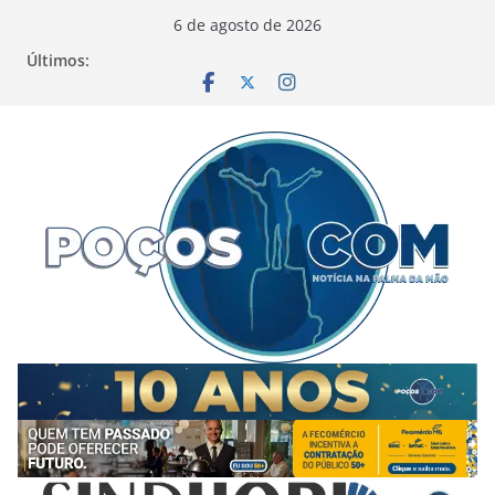
Pular
6 de agosto de 2026
para
Últimos:
o
conteúdo