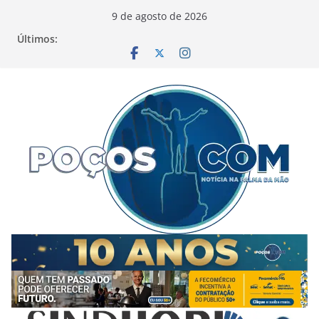
Pular
9 de agosto de 2026
para
Últimos:
o
conteúdo