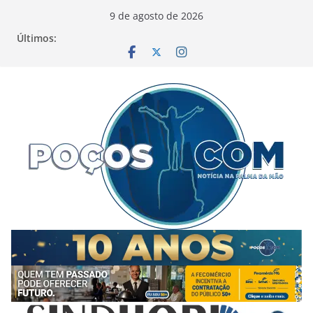
Pular
9 de agosto de 2026
para
Últimos:
o
conteúdo