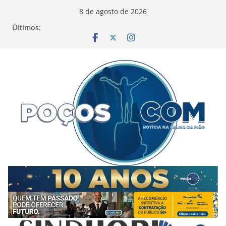
Pular
8 de agosto de 2026
para
Últimos:
o
conteúdo