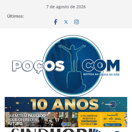
Pular
7 de agosto de 2026
para
Últimos:
o
conteúdo