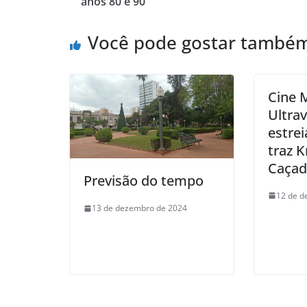
anos 80 e 90
Você pode gostar també
Cine 
Ultrav
estre
traz K
Caçad
Previsão do tempo
12 de d
13 de dezembro de 2024