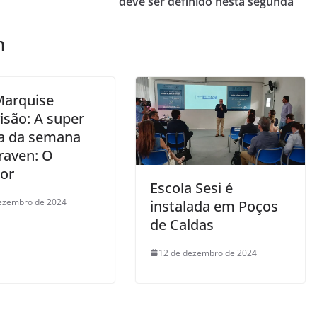
deve ser definido nesta segunda
m
Marquise
isão: A super
ia da semana
raven: O
or
Escola Sesi é
ezembro de 2024
instalada em Poços
de Caldas
12 de dezembro de 2024