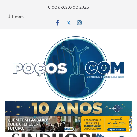
Pular
6 de agosto de 2026
para
Últimos:
o
conteúdo