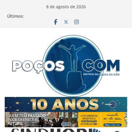
Pular
8 de agosto de 2026
para
Últimos:
o
conteúdo