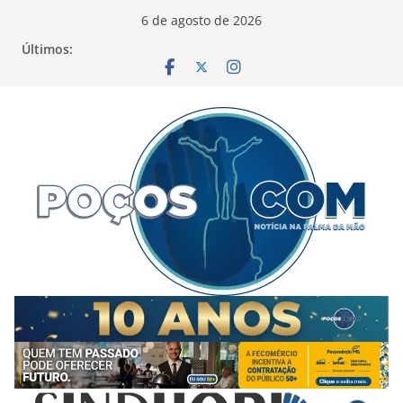
Pular
6 de agosto de 2026
para
Últimos:
o
conteúdo