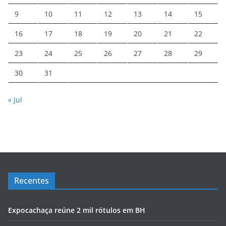
9
10
11
12
13
14
15
16
17
18
19
20
21
22
23
24
25
26
27
28
29
30
31
« jul
Recentes
Expocachaça reúne 2 mil rótulos em BH