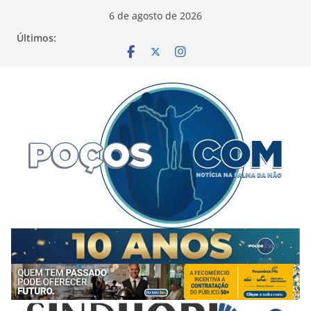
Pular
6 de agosto de 2026
para
Últimos:
o
conteúdo