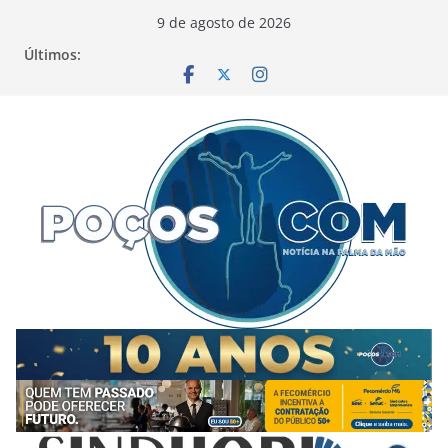
Pular
9 de agosto de 2026
para
Últimos:
o
conteúdo