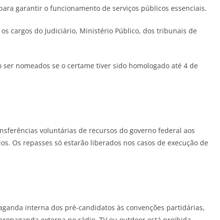
ara garantir o funcionamento de serviços públicos essenciais.
s cargos do Judiciário, Ministério Público, dos tribunais de
 ser nomeados se o certame tiver sido homologado até 4 de
sferências voluntárias de recursos do governo federal aos
ios. Os repasses só estarão liberados nos casos de execução de
paganda interna dos pré-candidatos às convenções partidárias,
ropaganda externa no rádio, TV ou outdoor está proibida.