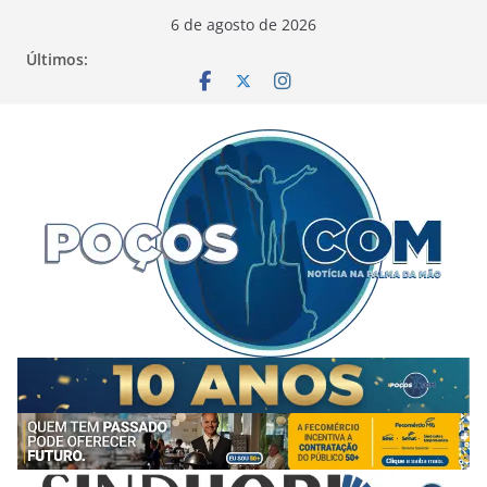
Pular
6 de agosto de 2026
para
Últimos:
o
conteúdo