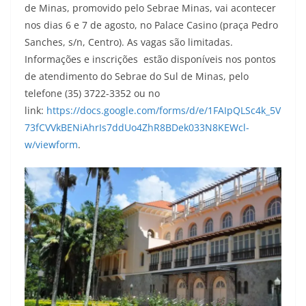
de Minas, promovido pelo Sebrae Minas, vai acontecer
nos dias 6 e 7 de agosto, no Palace Casino (praça Pedro
Sanches, s/n, Centro). As vagas são limitadas.
Informações e inscrições estão disponíveis nos pontos
de atendimento do Sebrae do Sul de Minas, pelo
telefone (35) 3722-3352 ou no
link:
https://docs.google.com/forms/d/e/1FAIpQLSc4k_5V
73fCVVkBENiAhrIs7ddUo4ZhR8BDek033N8KEWcl-
w/viewform
.